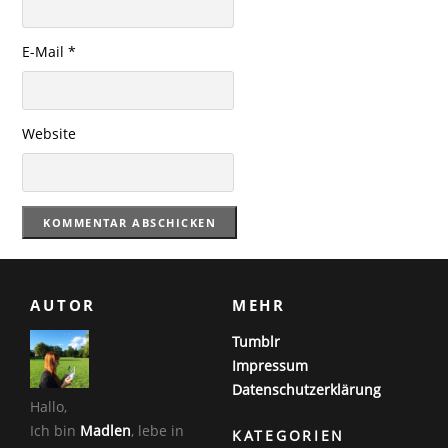
E-Mail
*
Website
AUTOR
MEHR
Tumblr
Impressum
Datenschutzerklärung
Hallo,
Ich bin
Madlen
, lebe in
KATEGORIEN