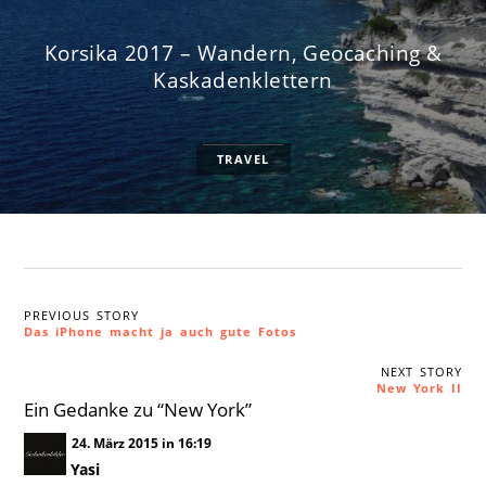
Korsika 2017 – Wandern, Geocaching &
Kaskadenklettern
TRAVEL
PREVIOUS STORY
Das iPhone macht ja auch gute Fotos
NEXT STORY
New York II
Ein Gedanke zu “
New York
”
24. März 2015 in 16:19
Yasi