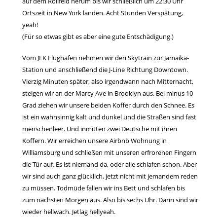
auf dem Rollfeld herum bis wir schließlich um 22:30 Uhr
Ortszeit in New York landen. Acht Stunden Verspätung,
yeah!
(Für so etwas gibt es aber eine gute Entschädigung.)
Vom JFK Flughafen nehmen wir den Skytrain zur Jamaika-
Station und anschließend die J-Line Richtung Downtown.
Vierzig Minuten später, also irgendwann nach Mitternacht,
steigen wir an der Marcy Ave in Brooklyn aus. Bei minus 10
Grad ziehen wir unsere beiden Koffer durch den Schnee. Es
ist ein wahnsinnig kalt und dunkel und die Straßen sind fast
menschenleer. Und inmitten zwei Deutsche mit ihren
Koffern. Wir erreichen unsere Airbnb Wohnung in
Williamsburg und schließen mit unseren erfrorenen Fingern
die Tür auf. Es ist niemand da, oder alle schlafen schon. Aber
wir sind auch ganz glücklich, jetzt nicht mit jemandem reden
zu müssen. Todmüde fallen wir ins Bett und schlafen bis
zum nächsten Morgen aus. Also bis sechs Uhr. Dann sind wir
wieder hellwach. Jetlag hellyeah.