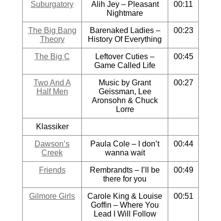
Suburgatory
Alih Jey – Pleasant
00:11
Nightmare
The Big Bang
Barenaked Ladies –
00:23
Theory
History Of Everything
The Big C
Leftover Cuties –
00:45
Game Called Life
Two And A
Music by Grant
00:27
Half Men
Geissman, Lee
Aronsohn & Chuck
Lorre
Klassiker
Dawson’s
Paula Cole – I don’t
00:44
Creek
wanna wait
Friends
Rembrandts – I’ll be
00:49
there for you
Gilmore Girls
Carole King & Louise
00:51
Goffin – Where You
Lead I Will Follow