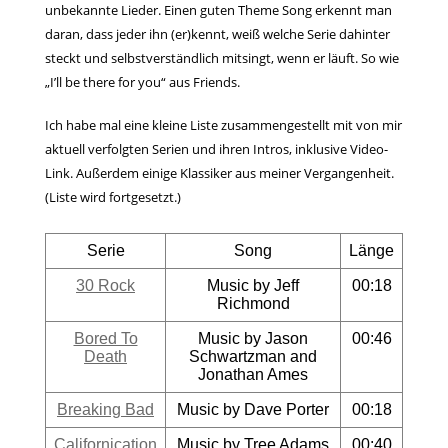
unbekannte Lieder. Einen guten Theme Song erkennt man
daran, dass jeder ihn (er)kennt, weiß welche Serie dahinter
steckt und selbstverständlich mitsingt, wenn er läuft. So wie
„I’ll be there for you“ aus Friends.
Ich habe mal eine kleine Liste zusammengestellt mit von mir
aktuell verfolgten Serien und ihren Intros, inklusive Video-
Link. Außerdem einige Klassiker aus meiner Vergangenheit.
(Liste wird fortgesetzt.)
Serie
Song
Länge
30 Rock
Music by Jeff
00:18
Richmond
Bored To
Music by Jason
00:46
Death
Schwartzman and
Jonathan Ames
Breaking Bad
Music by Dave Porter
00:18
Californication
Music by Tree Adams
00:40