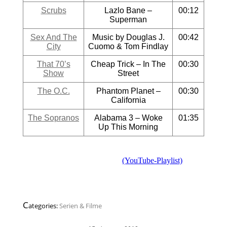
Scrubs
Lazlo Bane –
00:12
Superman
Sex And The
Music by Douglas J.
00:42
City
Cuomo & Tom Findlay
That 70’s
Cheap Trick – In The
00:30
Show
Street
The O.C.
Phantom Planet –
00:30
California
The Sopranos
Alabama 3 – Woke
01:35
Up This Morning
(YouTube-Playlist)
C
ategories:
Serien & Filme