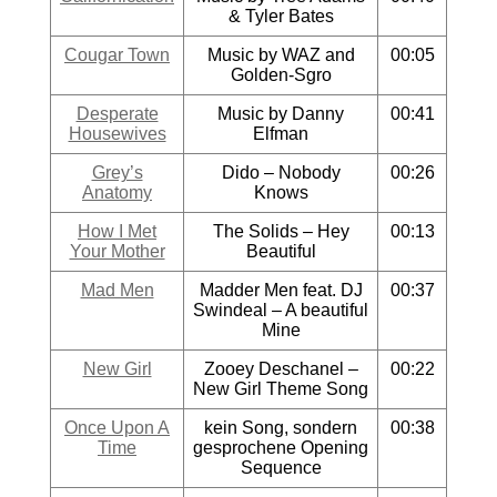
& Tyler Bates
Cougar Town
Music by WAZ and
00:05
Golden-Sgro
Desperate
Music by Danny
00:41
Housewives
Elfman
Grey’s
Dido – Nobody
00:26
Anatomy
Knows
How I Met
The Solids – Hey
00:13
Your Mother
Beautiful
Mad Men
Madder Men feat. DJ
00:37
Swindeal – A beautiful
Mine
New Girl
Zooey Deschanel –
00:22
New Girl Theme Song
Once Upon A
kein Song, sondern
00:38
Time
gesprochene Opening
Sequence