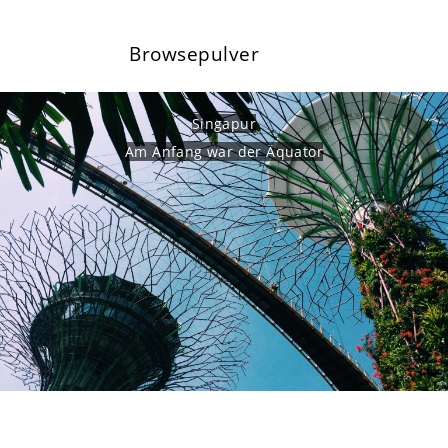
Browsepulver
Singapur
Am Anfang war der Äquator