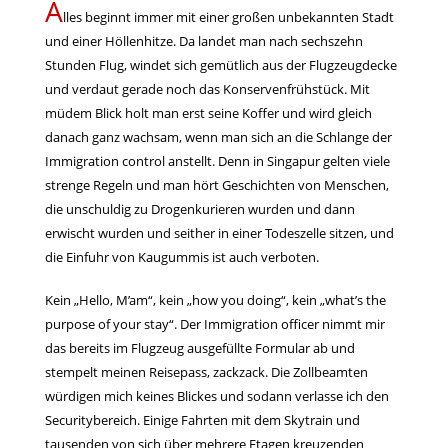
A
lles beginnt immer mit einer großen unbekannten Stadt
und einer Höllenhitze. Da landet man nach sechszehn
Stunden Flug, windet sich gemütlich aus der Flugzeugdecke
und verdaut gerade noch das Konservenfrühstück. Mit
müdem Blick holt man erst seine Koffer und wird gleich
danach ganz wachsam, wenn man sich an die Schlange der
Immigration control anstellt. Denn in Singapur gelten viele
strenge Regeln und man hört Geschichten von Menschen,
die unschuldig zu Drogenkurieren wurden und dann
erwischt wurden und seither in einer Todeszelle sitzen, und
die Einfuhr von Kaugummis ist auch verboten.
Kein „Hello, M’am“, kein „how you doing“, kein „what’s the
purpose of your stay“. Der Immigration officer nimmt mir
das bereits im Flugzeug ausgefüllte Formular ab und
stempelt meinen Reisepass, zackzack. Die Zollbeamten
würdigen mich keines Blickes und sodann verlasse ich den
Securitybereich. Einige Fahrten mit dem Skytrain und
tausenden von sich über mehrere Etagen kreuzenden