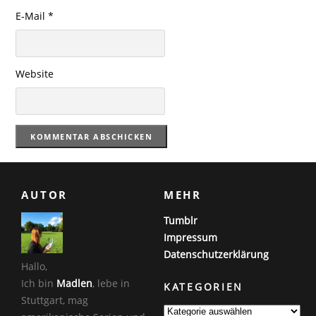
E-Mail
*
Website
AUTOR
MEHR
Tumblr
Impressum
Datenschutzerklärung
Hallo,
Ich bin
Madlen
, lebe in
KATEGORIEN
Stuttgart, mag
K