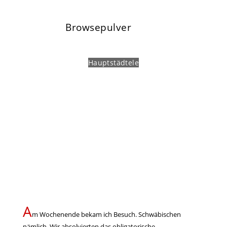
Browsepulver
Hauptstädtele
A
m Wochenende bekam ich Besuch. Schwäbischen
nämlich. Wir absolvierten das obligatorische