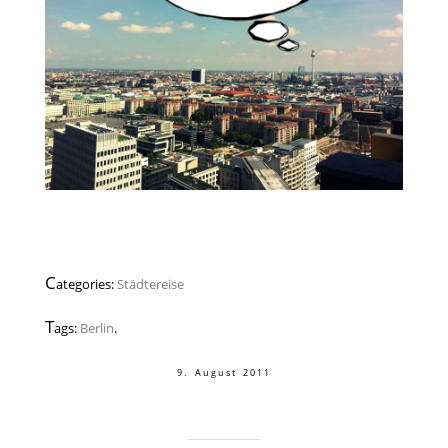
C
ategories:
Städtereise
T
ags:
Berlin
.
9. August 2011